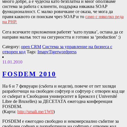
много добре, а е чудесна като безплатна и мног оползваме
система за работа с клиенти, поддържа някаква SOAP
функционалност. С малко ровичкане се оказа, че мога да
правя каквото си поискам чрез SOAP и то
само с няколко реда
на PHP.
Сега всичките приложения работят ‘като пушка’, остана да се
направи малък тест на сигурността и готови за ‘production’ :)
Category:
open CRM
Система за управление на бизнеса с
отворен код
Tags:
Imap
vTiger
wordpress
11.01.2010
FOSDEM 2010
На 6 и 7 февруари (събота и неделя), повече от пет хиляди
разработчици на свободен софтуер и софтуер с отворен код ще
се съберат в Свободния университет в Брюксел ( Université
Libre de Bruxelles) за ДЕСЕТАТА ежегодна конференция
FOSDEM.
(Карта:
http://smali.me/1W0
)
FOSDEM е ежегодно свободно и некомерсиално събитие за
свободен софуер и разработчици на софтуер с отворен код,