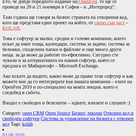
Ето, че дойде поредното издание на
OpenFest,
то ще се
проведе на 20 и 21 ноември в София – в „Интерпред“.
Тази година ще говоря за бизнес страната на отворения код,
като ще представя един проект на който, от
скоро съм част
–
KOLAB
.
Това е софтуер за малки, средни и големи компании, които
искат да имат поща, календари, система за задачи, система за
бележки, споделени папки и файлове и още много други
неща. за да може да работят по-ефективно. Сигурно сте
чували и за алтернативата на нашия софтуер, която се
предлага от Майкрософт – Microsoft Exchange.
Ако искате да видите, какво може да прави този софтуер и как
можете вие да го интегрирате във вашата компания – елате на
OpenFest 2010 и по-специално на моята лекция, която е
следобед в събота.
Входът е свободен и безплатен – идвате, влизате и слушате :)
Category:
open CRM
Open Source
Бизнес
лекции
Отворен код и
свободен софтуер
Система за управление на бизнеса с отворен
код
Tags:
kolab
03.08.2010