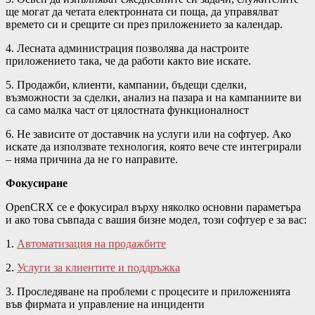
ще могат да четата електронната си поща, да управялват
времето си и срещите си през приложението за календар.
4. Лесната администрация позволява да настроите
приложението така, че да работи както вие искате.
5. Продажби, клиенти, кампании, бъдещи сделки,
възможности за сделки, анализ на пазара и на кампаниите ви
са само малка част от цялостната функционалност
6. Не зависите от доставчик на услуги или на софтуер. Ако
искате да използвате технология, която вече сте интегрирали
– няма причина да не го направите.
Фокусиране
OpenCRX се е фокусирал върху няколко основни параметъра
и ако това съвпада с вашия бизне модел, този софтуер е за вас:
1.
Автоматизация на продажбите
2.
Услуги за клиентите и поддръжка
3. Проследяване на проблеми с процесите и приложенията
във фирмата и управление на инциденти