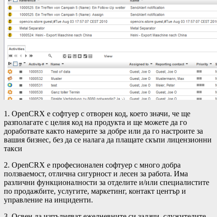
1. OpenCRX е софтуер с отворен код, което значи, че ще
разполагате с целия код на продукта и ще можете да го
доработвате както намерите за добре или да го настроите за
вашия бизнес, без да се налага да плащате скъпи лицензионни
такси
2. OpenCRX e професионален софтуер с много добра
ползваемост, отлична сигурност и лесен за работа.
Има
различни функционалности за отделите и/или специалистите
по продажбите, услугите, маркетинг, контакт център и
управление на инциденти.
3. Освен да изпълняват ежедневните си задачи, служителите