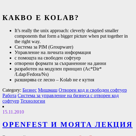
КАКВО Е КOLAB?
It’s really the unix approach: cleverly designed smaller
components that form a bigger picture when put together in
the right way.
Система за PIM (Groupware)
Управление на личната информация
с помощта на свободен софтуер
отворени формати за съхраненние на данни
разработен на модулен принцип (Ac*Dir*
/Ldap/Fedora/Ns)
разширява се лесно – Kolab не е кутия
Category:
Бизнес
Мишмаш
Отворен код и свободен софтуер
Работа
Система за управление на бизнеса с отворен код
софтуер
Технологии
15.11.2010
OPENFEST И МОЯТА ЛЕКЦИЯ