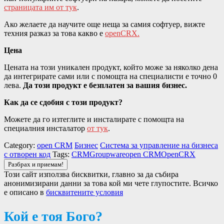
страницата им от тук
.
Ако желаете да научите още неща за самия софтуер, вижте
техния разказ за това какво е
openCRX.
Цена
Цената на този уникален продукт, който може за няколко дена
да интегрирате сами или с помощта на специалисти е точно 0
лева.
Да този продукт е безплатен за вашия бизнес.
Как да се сдобия с този продукт?
Можете да го изтеглите и инсталирате с помощта на
специалния инсталатор
от тук
.
Category:
open CRM
Бизнес
Система за управление на бизнеса
с отворен код
Tags:
CRM
Groupware
open CRM
OpenCRX
Този сайт използва бисквитки, главно за да събира
анонимизирани данни за това кой ми чете глупостите. Всичко
е описано в
бисквитените условия
Кой е тоя Бого?