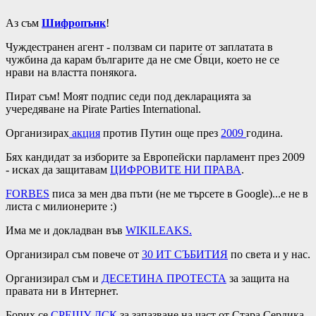
Аз съм
Шифропънк
!
Чуждестранен агент - ползвам си парите от заплатата в
чужбина да карам българите да не сме О́вци, което не се
нрави на властта понякога.
Пират съм! Моят подпис седи под декларацията за
учередяване на Pirate Parties International.
Организирах
акция
против Путин още през
2009
година.
Бях кандидат за изборите за Европейски парламент през 2009
- исках да защитавам
ЦИФРОВИТЕ НИ ПРАВА
.
FORBES
писа за мен два пъти (не ме търсете в Google)...е не в
листа с милионерите :)
Има ме и докладван във
WIKILEAKS
.
Организирал съм повече от
30 ИТ СЪБИТИЯ
по света и у нас.
Организирал съм и
ДЕСЕТИНА ПРОТЕСТА
за защита на
правата ни в Интернет.
Борих се
СРЕЩУ ДСК
за запазване на част от Стара Сердика.