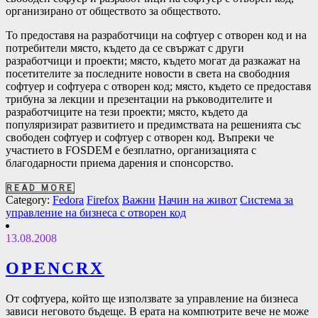
организирано от обществото за обществото.
To предоставя на разработчици на софтуер с отвoрен код и на
потребители място, където да се свържат с други
разработчици и проекти; място, където могат да разкажат на
посетителите за последните новости в света на свободния
софтуер и софтуера с отворен код; място, където се предоставя
трибуна за лекции и презентации на ръководителите и
разработчиците на тези проекти; място, където да
популяризират развитието и предимствата на решенията със
свободен софтуер и софтуер с отворен код. Въпреки че
участието в FOSDEM е безплатно, организацията с
благодарности приема дарения и спонсорство.
READ MORE
Category:
Fedora
Firefox
Важни
Начин на живот
Система за
управление на бизнеса с отворен код
13.08.2008
OPENCRX
От софтуера, който ще използвате за управление на бизнеса
зависи неговото бъдеще. В ерата на компютрите вече не може