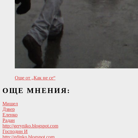
Още от „Как не се“
OЩЕ МНЕНИЯ:
Мишел
Дзвер
Еленко
Радан
http://geryniko.blogspot.com
Господин И
http://gdinko.blogspot.com