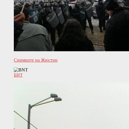
Снимките на Жюстин
БНТ