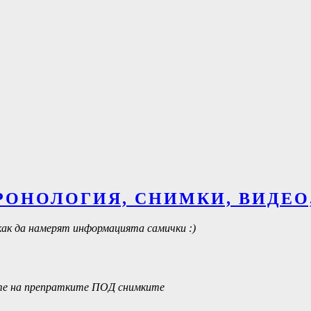
 ХРОНОЛОГИЯ, СНИМКИ, ВИДЕ
как да намерят информацията самички :)
айте на препратките ПОД снимките