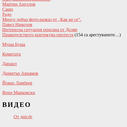
Мартин Ангелов
Сашо
Радо
Много добър фото-разказ от „Как не се“.
Павел Николов
Интересна ситуация описана от Делян
Правителството критикува протеста
(154 са арестуваните…)
Муша Буша
Комитата
Данаил
Димитър Аврамов
Йовко Ламбрев
Вени Марковски
ВИДЕО
От дир.бг