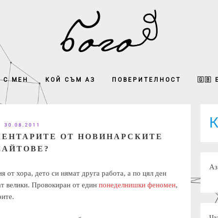
 С МЕН
КОЙ СЪМ АЗ
ПОВЕРИТЕЛНОСТ
🇬🇧
К
30.08.2011
МЕНТАРИТЕ ОТ НОВИНАРСКИТЕ
САЙТОВЕ?
Аз
 от хора, дето си нямат друга работа, а по цял ден
ат велики. Провокиран от един
понеделнишки феномен
,
рите.
Чу