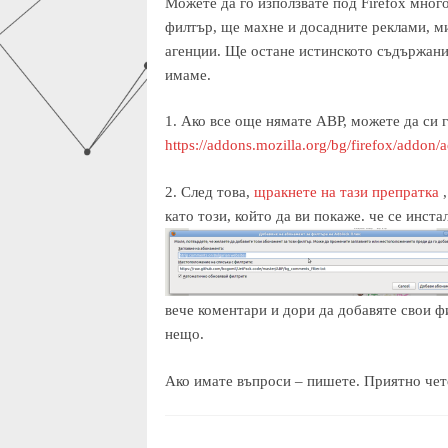
Можете да го използвате под Firefox много
филтър, ще махне и досадните реклами, м
агенции. Ще остане истинското съдържание,
имаме.
1. Ако все още нямате ABP, можете да си г
https://addons.mozilla.org/bg/firefox/addon/
2. След това,
щракнете на тази препратка
като този, който да ви покаже. че се инста
вече коментари и дори да добавяте свои ф
нещо.
Ако имате въпроси – пишете. Приятно чете