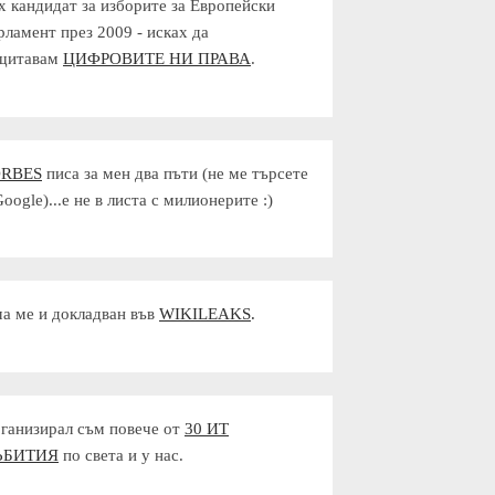
х кандидат за изборите за Европейски
рламент през 2009 - исках да
щитавам
ЦИФРОВИТЕ НИ ПРАВА
.
ORBES
писа за мен два пъти (не ме търсете
Google)...е не в листа с милионерите :)
а ме и докладван във
WIKILEAKS
.
ганизирал съм повече от
30 ИТ
ЪБИТИЯ
по света и у нас.