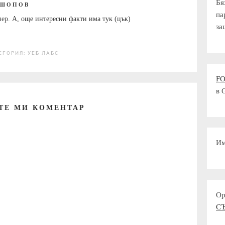
Бя
 ШОПОВ
па
нер.
А, още интересни факти има тук (цък)
за
ЕГОРИЯ:
УЕБ ЛАБС
F
в 
ТЕ МИ КОМЕНТАР
Им
Ор
С