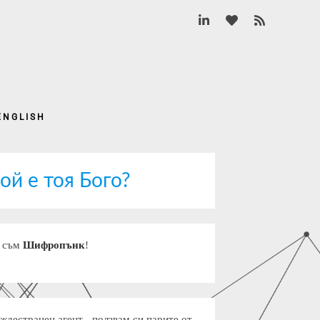
 ENGLISH
ой е тоя Бого?
 съм
Шифропънк
!
ждестранен агент - ползвам си парите от