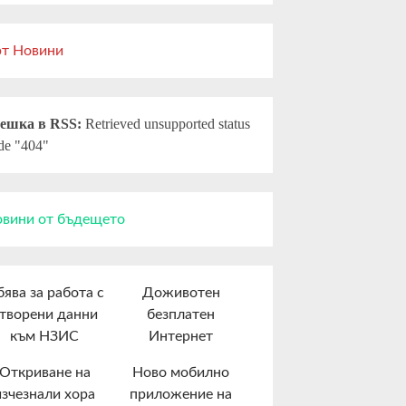
т Новини
ешка в RSS:
Retrieved unsupported status
de "404"
вини от бъдещето
ява за работа с
Доживотен
творени данни
безплатен
към НЗИС
Интернет
Откриване на
Ново мобилно
изчезнали хора
приложение на