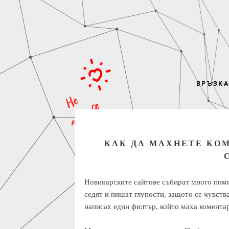
ВРЪЗКА
КАК ДА МАХНЕТЕ КО
Новинарските сайтове събират много помия
седят и пишат глупости, защото се чувств
написах един филтър, който маха комента