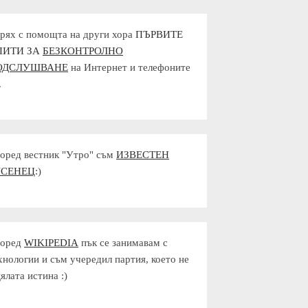
рях с помощта на други хора
ПЪРВИТЕ
ПИТИ ЗА
БЕЗКОНТРОЛНО
ОДСЛУШВАНЕ
на Интернет и телефоните
.
оред вестник "Утро" съм
ИЗВЕСТЕН
УСЕНЕЦ
:)
оред
WIKIPEDIA
пък се занимавам с
хнологии и съм учередил партия, което не
цялата истина :)