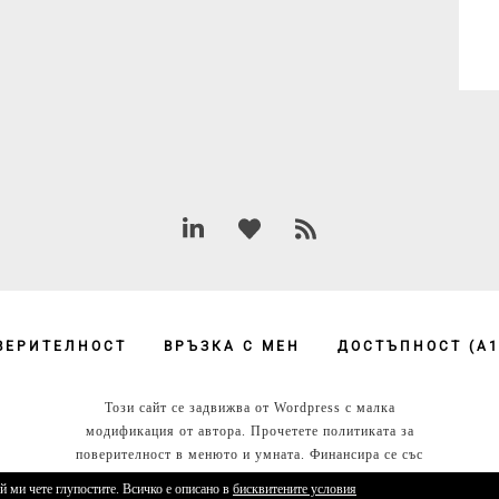
ВЕРИТЕЛНОСТ
ВРЪЗКА С МЕН
ДОСТЪПНОСТ (А1
Този сайт се задвижва от Wordpress с малка
модификация от автора. Прочетете политиката за
поверителност в менюто и умната. Финансира се със
собствени средства.
ой ми чете глупостите. Всичко е описано в
бисквитените условия