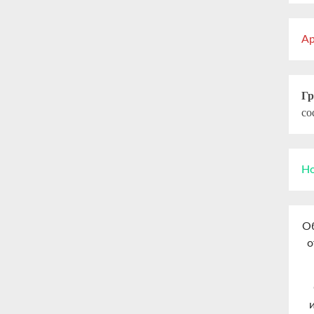
Ар
Гр
co
Но
Об
о