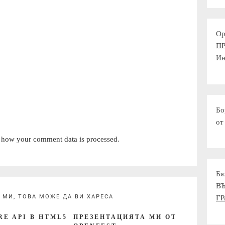
Ор
П
Ин
Бо
от
 how your comment data is processed
.
Бя
В
 МИ, ТОВА МОЖЕ ДА ВИ ХАРЕСА
Г
RE API В HTML5
ПРЕЗЕНТАЦИЯТА МИ ОТ