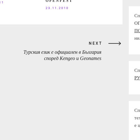
OPENFEST
11
23.11.2010
Сп
О
П
ни
NEXT
Турския език е официален в България
NEXT
според Kengeo и Geonames
POST:
Сп
Р
Сп
те
е 