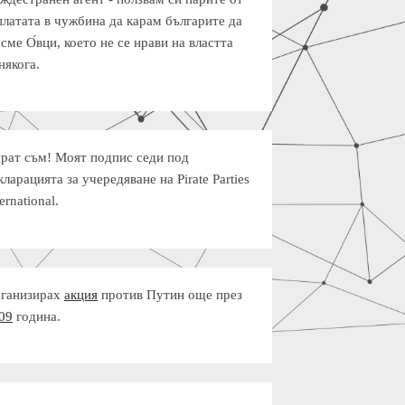
платата в чужбина да карам българите да
 сме О́вци, което не се нрави на властта
някога.
рат съм! Моят подпис седи под
кларацията за учередяване на Pirate Parties
ernational.
ганизирах
акция
против Путин още през
09
година.