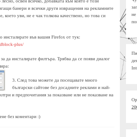
 лесно, освен всичко, добавката към която е този
за
игащи банери и всички други извращения на рекламните
не
 което уви, не е чак толкова качествено, но това си
по
о инсталирате във вашия Firefox от тук:
adblock-plus/
Пи
, за да инсталирате филтъра. Трябва да се появи диалог
де
лира:
Int
3. След това можете да посещавате много
български сайтове без досадните реклами и най-
илтри и предпочитания за показване или не показване на
Ор
20
не без коментари :)