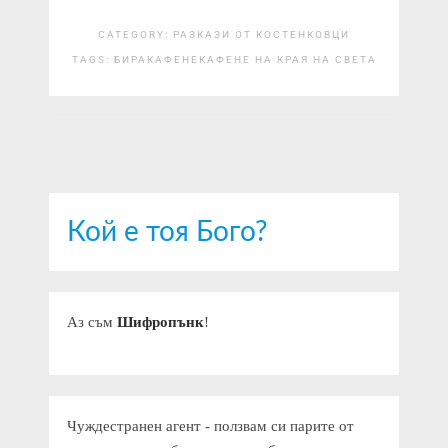
CATEGORY:
РАЗКАЗИ ОТ КОСТЕНКОВЦИ
TAGS:
БИРА
КАФЕНЕ
КАФЕНЕ НА КРАЯ НА СВЕТА
Кой е тоя Бого?
Аз съм
Шифропънк
!
Чуждестранен агент - ползвам си парите от