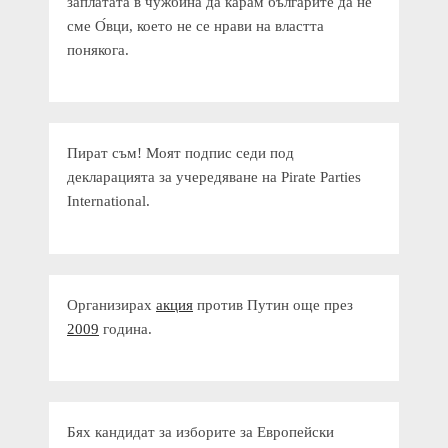
заплатата в чужбина да карам българите да не
сме О́вци, което не се нрави на властта
понякога.
Пират съм! Моят подпис седи под
декларацията за учередяване на Pirate Parties
International.
Организирах
акция
против Путин още през
2009
година.
Бях кандидат за изборите за Европейски