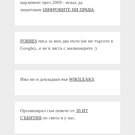
парламент през 2009 - исках да
защитавам
ЦИФРОВИТЕ НИ ПРАВА
.
FORBES
писа за мен два пъти (не ме търсете в
Google)...е не в листа с милионерите :)
Има ме и докладван във
WIKILEAKS
.
Организирал съм повече от
30 ИТ
СЪБИТИЯ
по света и у нас.