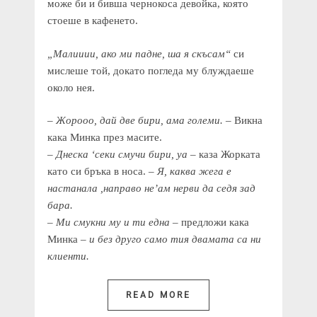
може би и бивша чернокоса девойка, която
стоеше в кафенето.
„Малииии, ако ми падне, ша я скъсам“
си
мислеше той, докато погледа му блуждаеше
около нея.
–
Жорооо, дай две бири, ама големи.
– Викна
кака Минка през масите.
–
Днеска ‘секи смучи бири, уа
– каза Жорката
като си бръка в носа. –
Я, каква жега е
настанала ,направо не’ам нерви да седя зад
бара.
–
Ми смукни му и ти една
– предложи кака
Минка –
и без друго само тия двамата са ни
клиенти.
READ MORE