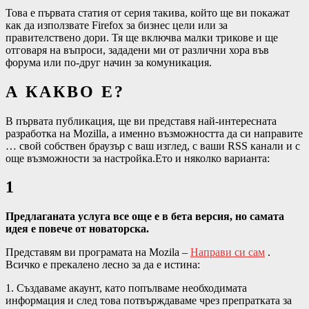
Това е първата статия от серия такива, който ще ви покажат
как да използвате Firefox за бизнес цели или за
правителствено дори. Тя ще включва малки трикове и ще
отговаря на въпроси, зададени ми от различни хора във
форума или по-друг начин за комуникация.
А КАКВО Е?
В първата публикация, ще ви представя най-интересната
разработка на Mozilla, а именно възможността да си направите
… свой собствен браузър с ваш изглед, с ваши RSS канали и с
още възможности за настройка.Ето и няколко варианта:
1
Предлаганата услуга все още е в бета версия, но самата
идея е повече от новаторска.
Представям ви програмата на Mozila –
Направи си сам
.
Всичко е прекалено лесно за да е истина:
1. Създаваме акаунт, като попълваме необходимата
информация и след това потвърждаваме чрез препратката за