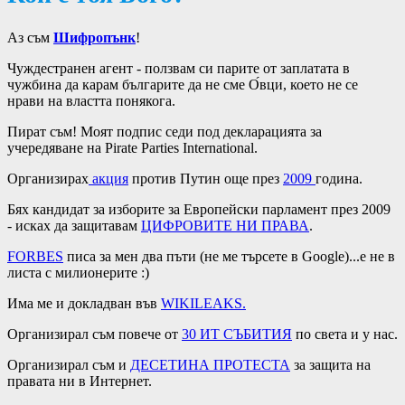
Аз съм
Шифропънк
!
Чуждестранен агент - ползвам си парите от заплатата в
чужбина да карам българите да не сме О́вци, което не се
нрави на властта понякога.
Пират съм! Моят подпис седи под декларацията за
учередяване на Pirate Parties International.
Организирах
акция
против Путин още през
2009
година.
Бях кандидат за изборите за Европейски парламент през 2009
- исках да защитавам
ЦИФРОВИТЕ НИ ПРАВА
.
FORBES
писа за мен два пъти (не ме търсете в Google)...е не в
листа с милионерите :)
Има ме и докладван във
WIKILEAKS
.
Организирал съм повече от
30 ИТ СЪБИТИЯ
по света и у нас.
Организирал съм и
ДЕСЕТИНА ПРОТЕСТА
за защита на
правата ни в Интернет.