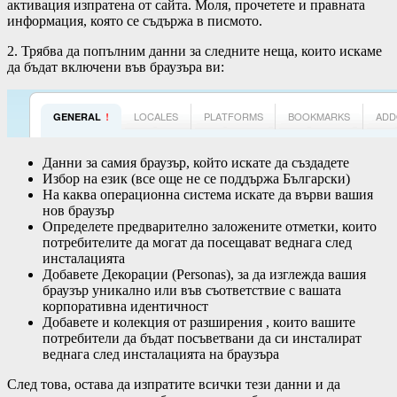
активация изпратена от сайта. Моля, прочетете и правната
информация, която се съдържа в писмото.
2. Трябва да попълним данни за следните неща, които искаме
да бъдат включени във браузъра ви:
Данни за самия браузър, който искате да създадете
Избор на език (все още не се поддържа Български)
На каква операционна система искате да върви вашия
нов браузър
Определете предварително заложените отметки, които
потребителите да могат да посещават веднага след
инсталацията
Добавете Декорации (Personas), за да изглежда вашия
браузър уникално или във съответствие с вашата
корпоративна идентичност
Добавете и колекция от разширения , които вашите
потребители да бъдат посъветвани да си инсталират
веднага след инсталацията на браузъра
След това, остава да изпратите всички тези данни и да