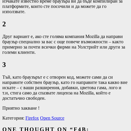
изчакате известно време браузъра ви да бъде компилиран за
платформите, които сте посочили и да можете да го
използвате.
2
Друг вариант е, ако сте голяма компания Mozilla да направи
браузър специално за вас с още повече възможности – както
примерно за почти всички фирми на Уолстрийт или други за
големи клиенти.
3
Тъй, като браузърът е с отворен код, можете сами да си
направите собствен браузър, като го направите така какво вие
искате – с ваши разширения, добавки, цветова гама, лого и
т.н, стига само да спазвате лиценза на Mozilla, който е
достатъчно свободен.
Приятно хакване !
Категория:
Firefox
Open Source
ONE THOUGHT ON “
F4B: