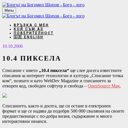
Menu
ВРЪЗКА С МЕН
КОЙ СЪМ АЗ
ПОВЕРИТЕЛНОСТ
🇬🇧 ENGLISH
10.10.2006
10.4 ПИКСЕЛА
Списание с името
„10.4 пиксела“
ще слее досега известните
списания за интернет технологии и култура „Списание точка
ком“, познато и като WebDev Magazine и списанието за
отворен код, свободен софтуер и свобода –
ОpenSource Mag.
Списанието, както и досега, ще си остане в електронен
формат и ще се надява да подобри 500 000 сваляния на своите
предшественици с по-добра визия, съдържание и много
интерактивни нюанси.