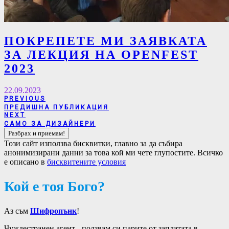
ПОКРЕПЕТЕ МИ ЗАЯВКАТА
ЗА ЛЕКЦИЯ НА OPENFEST
2023
22.09.2023
Навигация
PREVIOUS
PREVIOUS
ПРЕДИШНА ПУБЛИКАЦИЯ
POST:
NEXT
NEXT
САМО ЗА ДИЗАЙНЕРИ
POST:
Този сайт използва бисквитки, главно за да събира
анонимизирани данни за това кой ми чете глупостите. Всичко
е описано в
бисквитените условия
Кой е тоя Бого?
Аз съм
Шифропънк
!
Чуждестранен агент - ползвам си парите от заплатата в