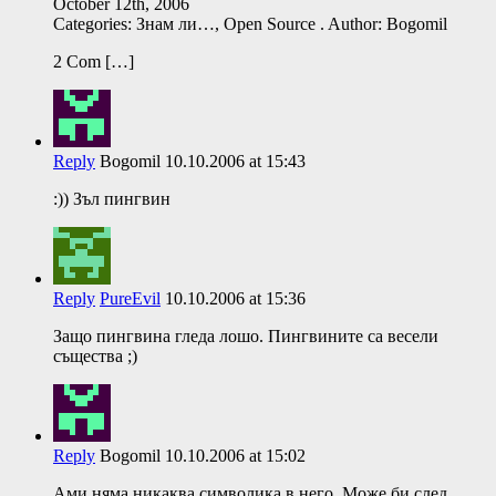
October 12th, 2006
Categories: Знам ли…, Open Source . Author: Bogomil
2 Com […]
Reply
Bogomil
10.10.2006 at 15:43
:)) Зъл пингвин
Reply
PureEvil
10.10.2006 at 15:36
Защо пингвина гледа лошо. Пингвините са весели
същества ;)
Reply
Bogomil
10.10.2006 at 15:02
Ами няма никаква символика в него. Може би след