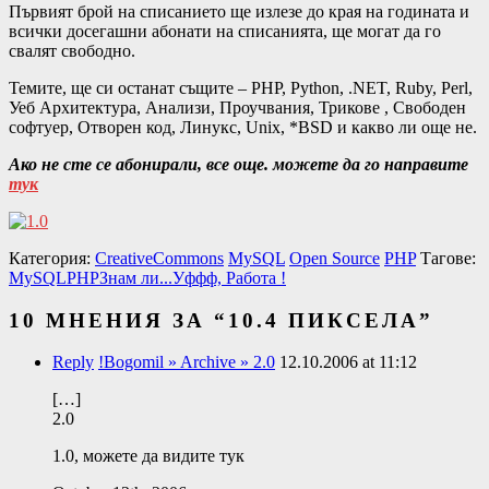
Първият брой на списанието ще излезе до края на годината и
всички досегашни абонати на списанията, ще могат да го
свалят свободно.
Темите, ще си останат същите – PHP, Python, .NET, Ruby, Perl,
Уеб Архитектура, Анализи, Проучвания, Трикове , Свободен
софтуер, Отворен код, Линукс, Unix, *BSD и какво ли още не.
Ако не сте се абонирали, все още. можете да го направите
тук
Категория:
CreativeCommons
MySQL
Open Source
PHP
Тагове:
MySQL
PHP
Знам ли...
Уффф, Работа !
10 МНЕНИЯ ЗА “
10.4 ПИКСЕЛА
”
Reply
!Bogomil » Archive » 2.0
12.10.2006 at 11:12
[…]
2.0
1.0, можете да видите тук