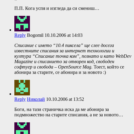
П.П. Кога успя и изгледа да си смениш…
Reply
Bogomil
10.10.2006 at 14:03
Списание с името “10.4 пиксела” ще слее досега
известните списания за интернет технологии и
култура “Списание точка ком”, познато и като WebDev
Magazine и списанието за отворен код, свободен
софтуер и свобода – ОpenSource Mag.
Тоест, който се
абонира за старите, се абонира и за новото :)
Reply
Николай
10.10.2006 at 13:52
Боги, на тази страничка иска да ме абонира за
подмножество на старите списания, а не за новото…