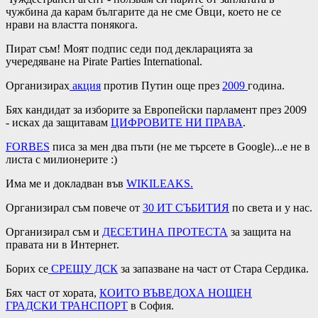
чужбина да карам българите да не сме О́вци, което не се
нрави на властта понякога.
Пират съм! Моят подпис седи под декларацията за
учередяване на Pirate Parties International.
Организирах
акция
против Путин още през
2009
година.
Бях кандидат за изборите за Европейски парламент през 2009
- исках да защитавам
ЦИФРОВИТЕ НИ ПРАВА
.
FORBES
писа за мен два пъти (не ме търсете в Google)...е не в
листа с милионерите :)
Има ме и докладван във
WIKILEAKS
.
Организирал съм повече от
30 ИТ СЪБИТИЯ
по света и у нас.
Организирал съм и
ДЕСЕТИНА ПРОТЕСТА
за защита на
правата ни в Интернет.
Борих се
СРЕЩУ ДСК
за запазване на част от Стара Сердика.
Бях част от хората,
КОИТО ВЪВЕДОХА
НОЩЕН
ГРАДСКИ
ТРАНСПОРТ
в София.