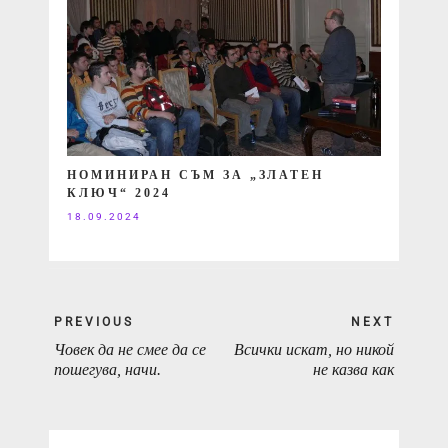
НОМИНИРАН СЪМ ЗА „ЗЛАТЕН
КЛЮЧ“ 2024
18.09.2024
Навигация
PREVIOUS
NEXT
Човек да не смее да се
Всички искат, но никой
PREVIOUS
NEXT
пошегува, начи.
не казва как
POST:
POST: