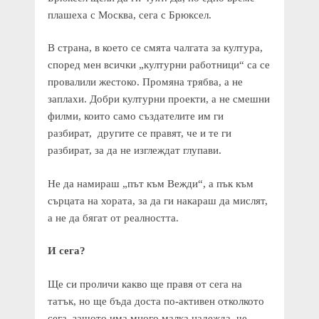
плашеха с Москва, сега с Брюксел.
В страна, в което се смята чалгата за култура,
според мен всички „културни работници“ са се
провалили жестоко. Промяна трябва, а не
заплахи. Добри културни проекти, а не смешни
филми, които само създателите им ги
разбират, другите се правят, че и те ги
разбират, за да не изглеждат глупави.
Не да намираш „път към Вежди“, а пък към
сърцата на хората, за да ги накараш да мислят,
а не да бягат от реалността.
И сега?
Ще си проличи какво ще правя от сега на
татък, но ще бъда доста по-активен отколкото
сега, защото има много малка надежда, че