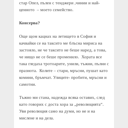
стар Опел, пълен с тенджери ,чинии и най-
ценното – моето семейство.
Консерва?
Още щом кацнах на летището в София и
качвайки се на таксито ме блъсна мириса на
застояло, не че таксито не беше наред, а това,
че нищо не се беше променило. Хората все
така гледаха тротоарите, унили, тъжни, пълни с
празнота. Колите – стари, мръсни, пушат като
комини, бръмчат. Улиците- пробити, мръсни и
самотни.
Тъжно ми стана, надежда всяка оставих, след
като говорих с доста хора за „революцията“.
Уви революция само на думи, но не и на
мислене и на дела.