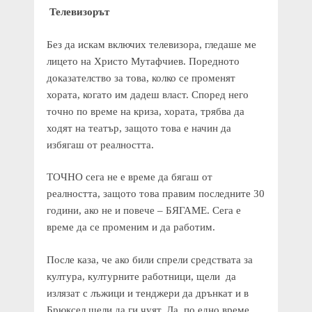
Телевизорът
Без да искам включих телевизора, гледаше ме
лицето на Христо Мутафчиев. Поредното
доказателство за това, колко се променят
хората, когато им дадеш власт. Според него
точно по време на криза, хората, трябва да
ходят на театър, защото това е начин да
избягаш от реалността.
ТОЧНО сега не е време да бягаш от
реалността, защото това правим последните 30
години, ако не и повече – БЯГАМЕ. Сега е
време да се променим и да работим.
После каза, че ако били спрели средствата за
култура, културните работници, щели да
излязат с лъжици и тенджери да дрънкат и в
Брюксел щели да ги чуят. Да, по едно време