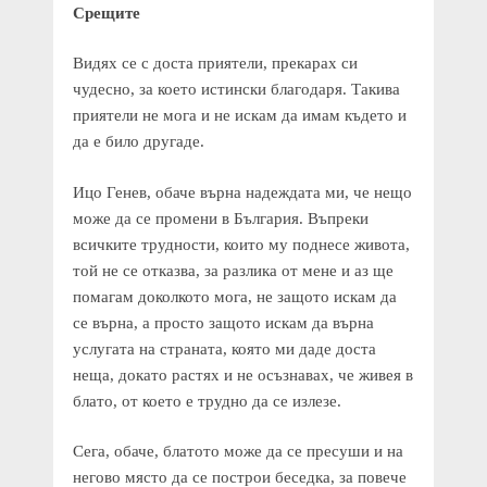
Срещите
Видях се с доста приятели, прекарах си
чудесно, за което истински благодаря. Такива
приятели не мога и не искам да имам където и
да е било другаде.
Ицо Генев, обаче върна надеждата ми, че нещо
може да се промени в България. Въпреки
всичките трудности, които му поднесе живота,
той не се отказва, за разлика от мене и аз ще
помагам доколкото мога, не защото искам да
се върна, а просто защото искам да върна
услугата на страната, която ми даде доста
неща, докато растях и не осъзнавах, че живея в
блато, от което е трудно да се излезе.
Сега, обаче, блатото може да се пресуши и на
негово място да се построи беседка, за повече