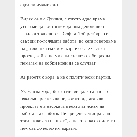
едва ли имаме сили.
Видях се и с Дойчин, с когото едно време
успяхме да постигнем да има денонощен
градски транспорт в София. Той разбира се
свърши по-голямата работа, но сега говорихме
на различни теми и макар, е сега е част от
проект, който не ми е на сърцето, обещах да
помагам на добри идеи да се случват.
Аз работя с хора, а не с политически партии.
Уважавам хора, без значение дали са част от
някакъв проект или не, когато идеята или
проектът е в насоката в която аз искам да
работа – аз работя. Не преценявам хората по
това „какви за на цвят“, а по това какво могат и
по-това до колко им вярвам.