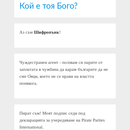
Кой е тоя Бого?
Аз съм
Шифропънк
!
Чуждестранен агент - ползвам си парите от
заплатата в чужбина да карам българите да не
сме О́вци, което не се нрави на властта
понякога.
Пират съм! Моят подпис седи под
декларацията за учередяване на Pirate Parties
International.