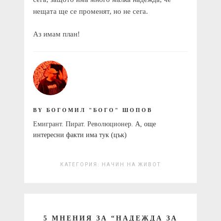
нещата ще се променят, но не сега.
Аз имам план!
BY БОГОМИЛ "БОГО" ШОПОВ
Емигрант. Пират. Революционер.
А, още
интересни факти има тук (цък)
КАТЕГОРИЯ:
НАЧИН НА ЖИВОТ
5 МНЕНИЯ ЗА “
НАДЕЖДА ЗА