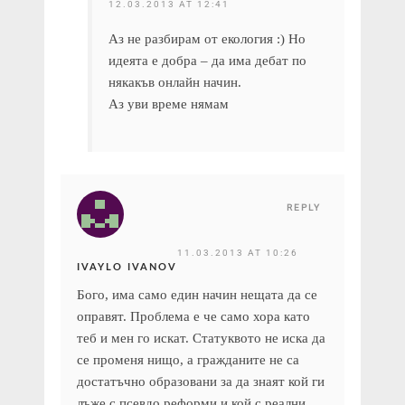
12.03.2013 AT 12:41
Аз не разбирам от екология :) Но
идеята е добра – да има дебат по
някакъв онлайн начин.
Аз уви време нямам
REPLY
11.03.2013 AT 10:26
IVAYLO IVANOV
Бого, има само един начин нещата да се
оправят. Проблема е че само хора като
теб и мен го искат. Статуквото не иска да
се променя нищо, а гражданите не са
достатъчно образовани за да знаят кой ги
лъже с псевдо реформи и кой с реални.