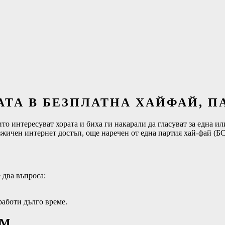
ТА В БЕЗПЛАТНА ХАЙФАЙ, ПАР
о интересуват хората и биха ги накарали да гласуват за една или
жичен интернет достъп, още наречен от една партия хай-фай (БСП
 два въпроса:
 работи дълго време.
OM