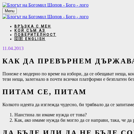
Menu
ВРЪЗКА С МЕН
КОЙ СЪМ АЗ
ПОВЕРИТЕЛНОСТ
🇬🇧 ENGLISH
11.04.2013
КАК ДА ПРЕВЪРНЕМ ДЪРЖАВА
Понеже е модерно по време на избори, да се обещават неща, коит
тези неща, залегнало в почти всички платформи е безплатен без
ПИТАМ СЕ, ПИТАМ
Колкото идеята да изглежда чудесно, би трябвало да се запитаме
Наистина ли имаме нужда от това?
Как, ако имаме нужда би могло да се направи, така, че да
ДА БЪДЕ ИЛИ ДА НЕ БЪДЕ.C