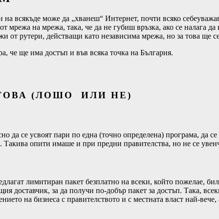
и на всякъде може да „хванеш“ Интернет, почти всяко себеуважав
т мрежа на мрежа, така, че да не губиш връзка, ако се налага да
и от рутери, действащи като независима мрежа, но за това ще се
а, че ще има достъп и във всяка точка на България.
ТОВА (ЛОШО ИЛИ НЕ)
о да се усвоят пари по една (точно определена) програма, да се 
. Такива опити имаше и при предни правителства, но не се увенч
длагат лимитиран пакет безплатно на всеки, който пожелае, било
щия доставчик, за да получи по-добър пакет за достъп. Така, все
ието на бизнеса с правителството и с местната власт най-вече, а