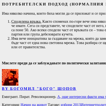
ПОТРЕБИТЕЛСКИ ПОДХОД (НОРМАЛНИЯ 
Има няколко начина, които биха могли да се приложат и се прил
Споделена връзка.
Както споменах по-горе вече има някол
че имате. Сега си представете, че споделите част от него
са поне 50. Ако всеки сподели част от връзката си – това
партия или група дебеловрати кучета.
Има вече инициатива за създаване на мрежа, която да зам
бъде част от една нова световна мрежа. Tова разбира се щ
или от правителства.
Мислете преди да се заблуждавате по политически залитани
BY БОГОМИЛ "БОГО" ШОПОВ
Емигрант. Пират. Революционер.
А, още интересни факти има т
Категория:
Начин на живот
Тагове:
избори 2013
Интернет
полит