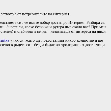
елството а от потребителите на Интернет.
ставете си , че имате добър достъп до Интернет. Разбира се,
чин. Знаете ли, колко безчижни рутера има около вас? При мен
 степен) и стабилна и вечна – независеща от интереса на някоя
тийка
у тях си, която ще представлява микро-компютър и ще
всичко в ръцете си – без да бъдат контролирани от доставчици