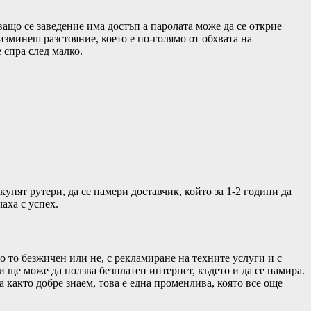
ащо се заведение има достъп а паролата може да се открие
 изминеш разстояние, което е по-голямо от обхвата на
 спра след малко.
купят рутери, да се намери доставчик, който за 1-2 години да
аха с успех.
 то безжичен или не, с рекламиране на техните услуги и с
ки ще може да ползва безплатен интернет, където и да се намира.
 както добре знаем, това е една променлива, която все още