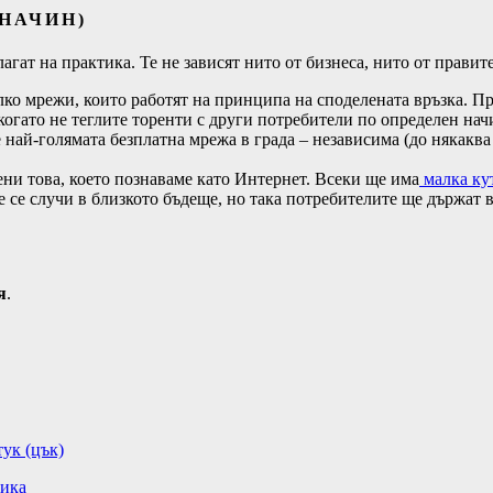
НАЧИН)
агат на практика. Те не зависят нито от бизнеса, нито от правит
ко мрежи, които работят на принципа на споделената връзка. Пред
, когато не теглите торенти с други потребители по определен на
 е най-голямата безплатна мрежа в града – независима (до някаква
ени това, което познаваме като Интернет. Всеки ще има
малка ку
е се случи в близкото бъдеще, но така потребителите ще държат 
я
.
ук (цък)
ика