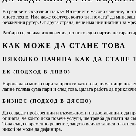
В градовете свързаността към Интернет е масово явление, почт
много лесно. Има даже софтуер, които ти „помага“ да минаваш о
безжичния рутер. От друга страна, вече има инициативи за мреж
Разбира се, че има изключения, но нито една партия не гарантир
КАК МОЖЕ ДА СТАНЕ ТОВА
НЯКОЛКО НАЧИНА КАК ДА СТАНЕ 
ЕК (ПОДХОД В ЛЯВО)
Европа дава много пари за проекти като този, няма нищо по-лесн
лапне голяма сума пари и след това, цялата работа да приключи
БИЗНЕС (ПОДХОД В ДЯСНО)
Да се дадат преференции и възможности на доставчиците да пре
опцията, че който иска повече услуги, ще трявба да плати на съ
Това също е временно решение, защото всичко зависи от отнешен
никой не може да дефинира.