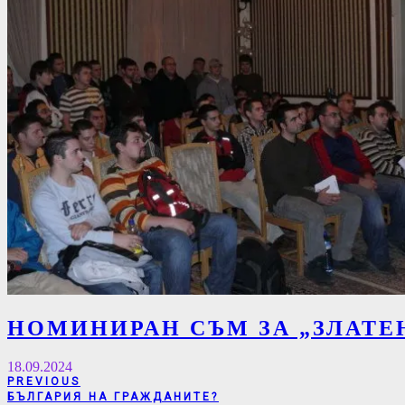
НОМИНИРАН СЪМ ЗА „ЗЛАТЕН
18.09.2024
Навигация
PREVIOUS
PREVIOUS
БЪЛГАРИЯ НА ГРАЖДАНИТЕ?