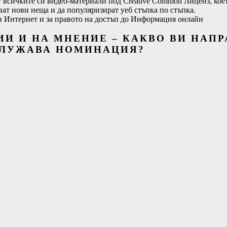
 всичките си видео-материали под Creative Common Лиценз, което
ават нови неща и да популяризират уеб стъпка по стъпка.
а в Интернет и за правото на достъп до Информация онлайн
ИИ И НА
МНЕНИЕ
– КАКВО ВИ НАПР
АСЛУЖАВА НОМИНАЦИЯ?