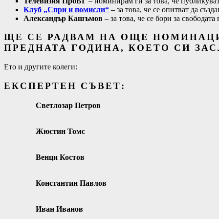
Телевизия ПроБГ
– номинирам ги за това, че публикуват
Клуб „Спри и помисли“
– за това, че се опитват да създ
Александър Кашъмов
– за това, че се бори за свободат
ЩЕ СЕ РАДВАМ НА ОЩЕ НОМИНАЦ
ПРЕДНАТА ГОДИНА, КОЕТО СИ З
Ето и другите колеги:
ЕКСПЕРТЕН СЪВЕТ:
Светлозар Петров
Жюстин Томс
Венци Костов
Константин Павлов
Иван Иванов