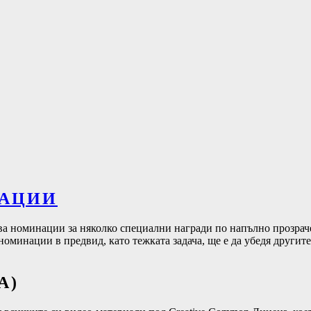
НАЦИИ
ва номинации за няколко специални награди по напълно прозрачен
оминации в предвид, като тежката задача, ще е да убедя другите
А)