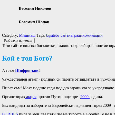
Веселин Николов
Богомил Шопов
Category:
Мишмаш
Tags:
bgsite
бг сайт
награди
номинации
Този сайт използва бисквитки, главно за да събира анонимизир
Кой е тоя Бого?
Аз съм
Шифропънк
!
Чуждестранен агент - ползвам си парите от заплатата в чужбина 
Пират съм! Моят подпис седи под декларацията за учередяване на P
Организирах
акция
против Путин още през
2009
година.
Бях кандидат за изборите за Европейски парламент през 2009 -
FORBES
писа за мен два пъти (не ме търсете в Google)...е не в 