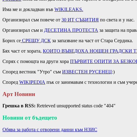
Има ме и докладван във
WIKILEAKS
.
Организирал съм повече от
30 ИТ СЪБИТИЯ
по света и у нас.
Организирал съм и
ДЕСЕТИНА ПРОТЕСТА
за защита на прав
Борих се
СРЕЩУ ДСК
за запазване на част от Стара Сердика.
Бях част от хората,
КОИТО ВЪВЕДОХА
НОЩЕН ГРАДСКИ
Т
Спрях с помощта на други хора
ПЪРВИТЕ ОПИТИ ЗА
БЕЗКО
Според вестник "Утро" съм
ИЗВЕСТЕН РУСЕНЕЦ
:)
Според
WIKIPEDIA
пък се занимавам с технологии и съм учеред
Арт Новини
Грешка в RSS:
Retrieved unsupported status code "404"
Новини от бъдещето
Обява за работа с отворени данни към НЗИС