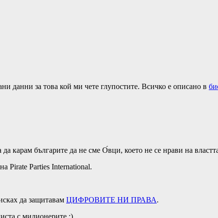
ани данни за това кой ми чете глупостите. Всичко е описано в
би
да карам българите да не сме О́вци, което не се нрави на властт
irate Parties International.
 исках да защитавам
ЦИФРОВИТЕ НИ ПРАВА
.
листа с милионерите :)