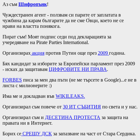
Аз съм
Шифропънк
!
Чуждестранен агент - ползвам си парите от заплатата в
чужбина да карам българите да не сме О́вци, което не се
нрави на властта понякога.
Пират съм! Моят подпис седи под декларацията за
учередяване на Pirate Parties International.
Организирах
акция
против Путин още през
2009
година.
Бях кандидат за изборите за Европейски парламент през 2009
- исках да защитавам
ЦИФРОВИТЕ НИ ПРАВА
.
FORBES
писа за мен два пъти (не ме търсете в Google)...е не в
листа с милионерите :)
Има ме и докладван във
WIKILEAKS
.
Организирал съм повече от
30 ИТ СЪБИТИЯ
по света и у нас.
Организирал съм и
ДЕСЕТИНА ПРОТЕСТА
за защита на
правата ни в Интернет.
Борих се
СРЕЩУ ДСК
за запазване на част от Стара Сердика.