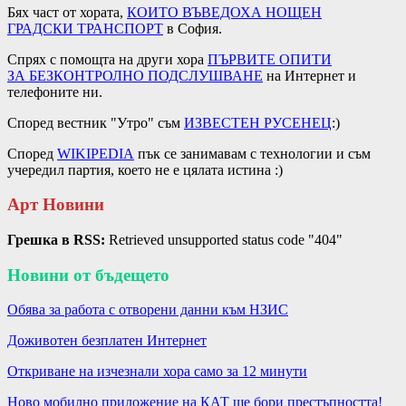
Бях част от хората,
КОИТО ВЪВЕДОХА
НОЩЕН
ГРАДСКИ
ТРАНСПОРТ
в София.
Спрях с помощта на други хора
ПЪРВИТЕ ОПИТИ
ЗА
БЕЗКОНТРОЛНО ПОДСЛУШВАНЕ
на Интернет и
телефоните ни.
Според вестник "Утро" съм
ИЗВЕСТЕН РУСЕНЕЦ
:)
Според
WIKIPEDIA
пък се занимавам с технологии и съм
учередил партия, което не е цялата истина :)
Арт Новини
Грешка в RSS:
Retrieved unsupported status code "404"
Новини от бъдещето
Обява за работа с отворени данни към НЗИС
Доживотен безплатен Интернет
Откриване на изчезнали хора само за 12 минути
Ново мобилно приложение на КАТ ще бори престъпността!