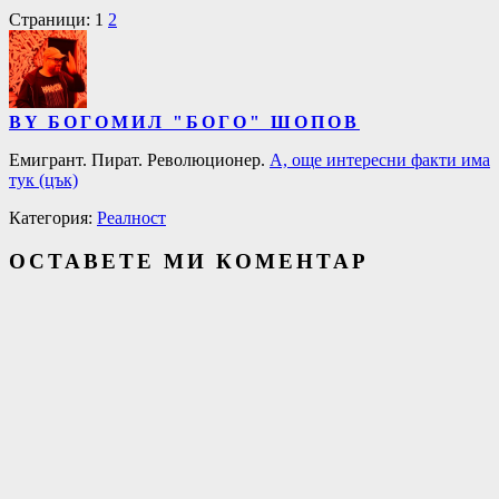
Страници:
1
2
BY БОГОМИЛ "БОГО" ШОПОВ
Емигрант. Пират. Революционер.
А, още интересни факти има
тук (цък)
Категория:
Реалност
ОСТАВЕТЕ МИ КОМЕНТАР