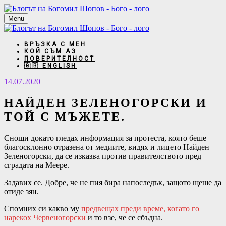
Menu
ВРЪЗКА С МЕН
КОЙ СЪМ АЗ
ПОВЕРИТЕЛНОСТ
🇬🇧 ENGLISH
14.07.2020
НАЙДЕН ЗЕЛЕНОГОРСКИ И
ТОЙ С МЪЖЕТЕ.
Снощи докато гледах информация за протеста, която беше
благосклонно отразена от медиите, видях и лицето Найден
Зеленогорски, да се изказва против правителството пред
сградата на Меере.
Задавих се. Добре, че не пия бира напоследък, защото щеше да
отиде зян.
Спомних си какво му
предвещах преди време, когато го
нарекох Червеногорски
и то взе, че се сбъдна.