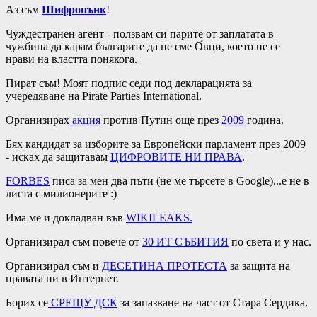
Аз съм
Шифропънк
!
Чуждестранен агент - ползвам си парите от заплатата в
чужбина да карам българите да не сме О́вци, което не се
нрави на властта понякога.
Пират съм! Моят подпис седи под декларацията за
учередяване на Pirate Parties International.
Организирах
акция
против Путин още през
2009
година.
Бях кандидат за изборите за Европейски парламент през 2009
- исках да защитавам
ЦИФРОВИТЕ НИ ПРАВА
.
FORBES
писа за мен два пъти (не ме търсете в Google)...е не в
листа с милионерите :)
Има ме и докладван във
WIKILEAKS
.
Организирал съм повече от
30 ИТ СЪБИТИЯ
по света и у нас.
Организирал съм и
ДЕСЕТИНА ПРОТЕСТА
за защита на
правата ни в Интернет.
Борих се
СРЕЩУ ДСК
за запазване на част от Стара Сердика.