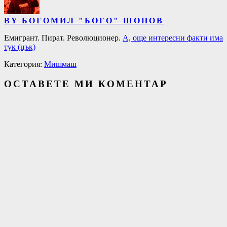
BY БОГОМИЛ "БОГО" ШОПОВ
Емигрант. Пират. Революционер.
А, още интересни факти има
тук (цък)
Категория:
Мишмаш
ОСТАВЕТЕ МИ КОМЕНТАР