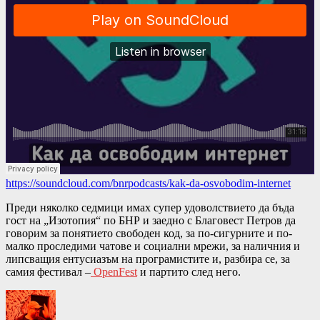
https://soundcloud.com/bnrpodcasts/kak-da-osvobodim-internet
Преди няколко седмици имах супер удоволствието да бъда
гост на „Изотопия“ по БНР и заедно с Благовест Петров да
говорим за понятието свободен код, за по-сигурните и по-
малко проследими чатове и социални мрежи, за наличния и
липсващия ентусиазъм на програмистите и, разбира се, за
самия фестивал –
OpenFest
и партито след него.