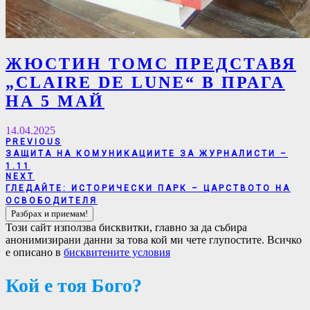
ЖЮСТИН ТОМС ПРЕДСТАВЯ
„CLAIRE DE LUNE“ В ПРАГА
НА 5 МАЙ
14.04.2025
Навигация
PREVIOUS
PREVIOUS
ЗАЩИТА НА КОМУНИКАЦИИТЕ ЗА ЖУРНАЛИСТИ –
POST:
1.11
NEXT
NEXT
ГЛЕДАЙТЕ: ИСТОРИЧЕСКИ ПАРК – ЦАРСТВОТО НА
POST:
ОСВОБОДИТЕЛЯ
Този сайт използва бисквитки, главно за да събира
анонимизирани данни за това кой ми чете глупостите. Всичко
е описано в
бисквитените условия
Кой е тоя Бого?