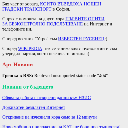
Бях част от хората,
КОИТО ВЪВЕДОХА
НОЩЕН
ГРАДСКИ
ТРАНСПОРТ
в София.
Спрях с помощта на други хора
ПЪРВИТЕ ОПИТИ
ЗА
БЕЗКОНТРОЛНО ПОДСЛУШВАНЕ
на Интернет и
телефоните ни.
Според вестник "Утро" съм
ИЗВЕСТЕН РУСЕНЕЦ
:)
Според
WIKIPEDIA
пък се занимавам с технологии и съм
учередил партия, което не е цялата истина :)
Арт Новини
Грешка в RSS:
Retrieved unsupported status code "404"
Новини от бъдещето
Обява за работа с отворени данни към НЗИС
Доживотен безплатен Интернет
Откриване на изчезнали хора само за 12 минути
Ново мобилно приложение на КАТ ще бори престъпността!