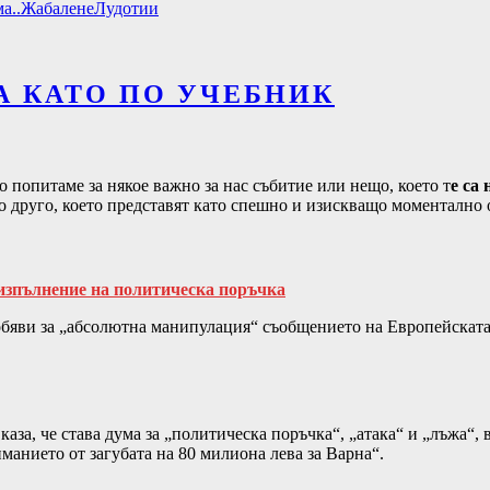
а..
Жабалене
Лудотии
 КАТО ПО УЧЕБНИК
о попитаме за някое важно за нас събитие или нещо, което т
е са
що друго, което представят като спешно и изискващо моментално 
изпълнение на политическа поръчка
бяви за „абсолютна манипулация“ съобщението на Европейската 
а, че става дума за „политическа поръчка“, „атака“ и „лъжа“, 
иманието от загубата на 80 милиона лева за Варна“.