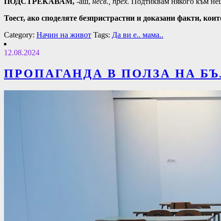
ПОДСТРЕКА̀ВАМ,
-аш,
несв., прех.
Подтиквам някого към нещ
Тоест, ако споделяте безпристрастни и доказани факти, коит
Category:
Начин на живот
Tags:
Да ви е.. мама..
12.08.2024
ПРОПАГАНДА В ПОЛЗА НА БЪ