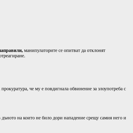
 направили,
манипулаторите се опитват да отклонят
отреагиране.
прокуратура, че му е повдигнала обвинение за злоупотреба с
в дъното на които не било дори нападение срещу самия него и