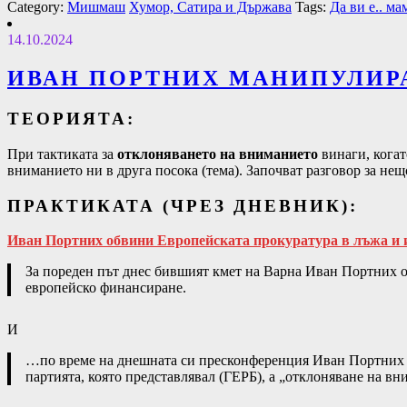
Category:
Мишмаш
Хумор, Сатира и Държава
Tags:
Да ви е.. мам
14.10.2024
ИВАН ПОРТНИХ МАНИПУЛИРА
ТЕОРИЯТА:
При тактиката за
отклоняването на вниманието
винаги, когат
вниманието ни в друга посока (тема). Започват разговор за не
ПРАКТИКАТА (ЧРЕЗ ДНЕВНИК):
Иван Портних обвини Европейската прокуратура в лъжа и 
За пореден път днес бившият кмет на Варна Иван Портних о
европейско финансиране.
И
…по време на днешната си пресконференция Иван Портних каз
партията, която представлявал (ГЕРБ), а „отклоняване на вн