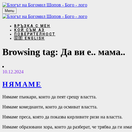
Menu
ВРЪЗКА С МЕН
КОЙ СЪМ АЗ
ПОВЕРИТЕЛНОСТ
🇬🇧 ENGLISH
Browsing tag:
Да ви е.. мама..
10.12.2024
НЯМАМЕ
Нямаме пънкари, които да пеят срещу властта.
Нямаме комедианти, които да oсмиват властта.
Нямаме преса, която да показва кирливите ризи на властта.
Нямаме образовани хора, които да разберат, че трябва да ги има