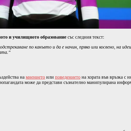
ното и училищното образование
със следния текст:
одстрекаване по какъвто и да е начин, пряко или косвено, на иде
ата.“
въздейства на
мнението
или
поведението
на хората във връзка с н
пропагандата може да представи съзнателно манипулирана информ