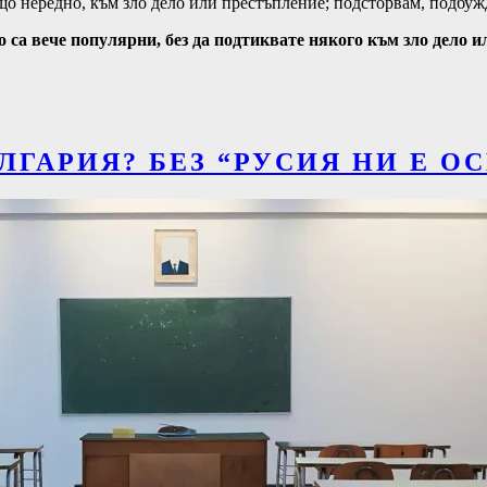
о нередно, към зло дело или престъпление; подсторвам, подбуж
о са вече популярни, без да подтиквате някого към зло дело и
ЛГАРИЯ? БЕЗ “РУСИЯ НИ Е О