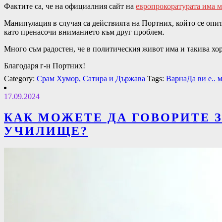
Фактите са, че на официалния сайт на
европрокоратурата има 
Манипулация в случая са действията на Портних, който се опит
като пренасочи вниманието към друг проблем.
Много съм радостен, че в политическия живот има и такива хор
Благодаря г-н Портних!
Category:
Срам
Хумор, Сатира и Държава
Tags:
Варна
Да ви е.. 
17.09.2024
КАК МОЖЕТЕ ДА ГОВОРИТЕ 
УЧИЛИЩЕ?